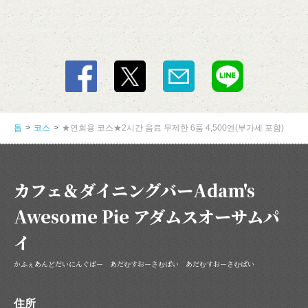
톱
코스
★연회용 코스★2시간 음료 무제한 6품 4,500엔(부가세 포함)
カフェ＆ダイニングバーAdam's
Awesome Pie アダムスオーサムパ
イ
かふぇあんどだいにんぐばー あだむすおーさむぱい あだむすおーさむぱい
住所