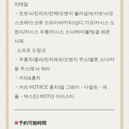
칵테일
閉じる
・진토닉/진피즈/진백/오렌지 블러섬/보카토닉/모
스코뮈/스크류 드라이버/키티/샹디 가프/카시스 오
렌지/카시스 우롱/카시스 소다/하이볼/빙결 레몬
사워
· 소프트 드링크
・우롱차/콜라/진자에르/오렌지 주스/멜론 소다/자
몽 주스/토닉 워터
・커피&홍차
・커피 HOT/ICE 홍차(얼 그레이・다질린・애
플・재스민) HOT만 아이스티
予約可能時間