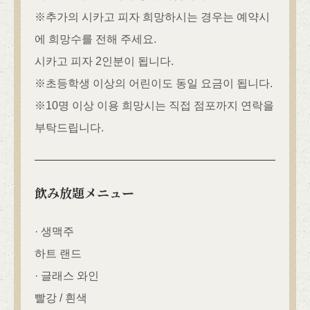
※추가의 시카고 피자 희망하시는 경우는 예약시
에 희망수를 전해 주세요.
시카고 피자 2인분이 됩니다.
※초등학생 이상의 어린이도 동일 요금이 됩니다.
※10명 이상 이용 희망시는 직접 점포까지 연락을
この店舗情報をシェアする
부탁드립니다.
★연회용 코스★2시간 음료 무제한 6품 4,500엔(부가세 포
함) | カフェ＆ダイニングバーAdam's Awesome Pie アダム
スオーサムパイ
東京都立川市緑町4-5 コトブキヤビル201
飲み放題メニュー
https://adamsawesomepie.owst.jp/courses/215699745
· 생맥주
お店情報をコピー
하트 랜드
· 글래스 와인
빨강 / 흰색