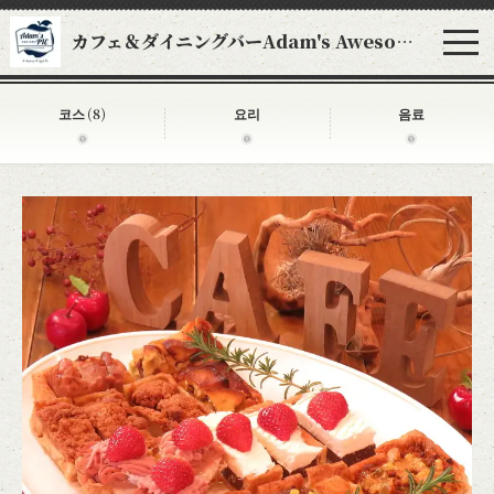
カフェ＆ダイニングバーAdam's Awesome Pie アダムスオーサムパイ
코스
(8)
요리
음료