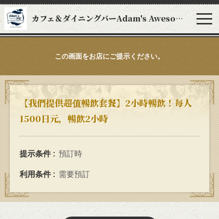
カフェ＆ダイニングバーAdam's Awesome Pie アダムスオーサムパイ
この画面をお店にご提示ください。
【我們提供超值暢飲套餐】2小時暢飲！每人
1500日元，暢飲2小時
提示条件
預訂時
利用条件
需要預訂