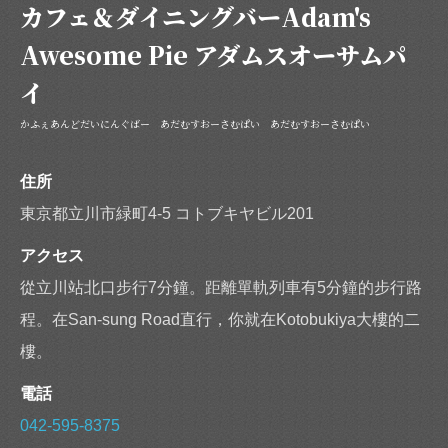
カフェ＆ダイニングバーAdam's
この店舗情報をシェアする
Awesome Pie アダムスオーサムパ
【我們提供超值暢飲套餐】2小時暢飲！每人1500日元，暢
飲2小時 | カフェ＆ダイニングバーAdam's Awesome Pie ア
イ
ダムスオーサムパイ
かふぇあんどだいにんぐばー あだむすおーさむぱい あだむすおーさむぱい
東京都立川市緑町4-5 コトブキヤビル201
https://adamsawesomepie.owst.jp/coupons/187470782
住所
お店情報をコピー
東京都立川市緑町4-5 コトブキヤビル201
アクセス
從立川站北口步行7分鐘。距離單軌列車有5分鐘的步行路
程。在San-sung Road直行，你就在Kotobukiya大樓的二
閉じる
樓。
電話
042-595-8375