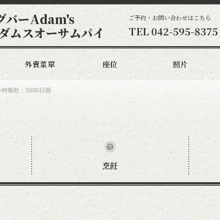
バーAdam's
ご予約・お問い合わせはこちら
e アダムスオーサムパイ
TEL
042-595-8375
外賣菜單
座位
照片
時暢飲：5000日圓
烹飪