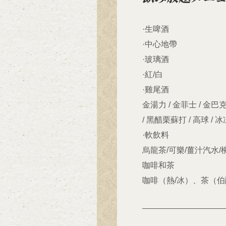
·生啤酒
·中心地帶
·玻璃酒
·紅/白
·雞尾酒
金湯力 / 金菲士 / 金巴克
/ 黑醋栗蘇打 / 高球 /
·軟飲料
烏龍茶/可樂/薑汁汽水/
咖啡和茶
咖啡（熱/冰）、茶（