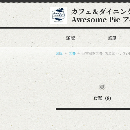
カフェ＆ダイニング
Awesome Pi
頭版
菜單
頭版
套餐
亞當派對套餐（8道菜），含2小
套餐
(8)