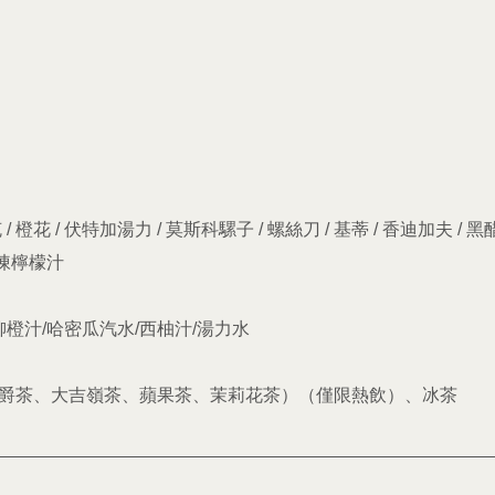
 / 橙花 / 伏特加湯力 / 莫斯科騾子 / 螺絲刀 / 基蒂 / 香迪加夫 /
 冰凍檸檬汁
柳橙汁/哈密瓜汽水/西柚汁/湯力水
伯爵茶、大吉嶺茶、蘋果茶、茉莉花茶）（僅限熱飲）、冰茶