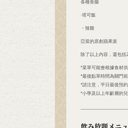
各種香腸
·塔可飯
・辣雞
亞當的原創蘋果派
除了以上內容，還包括
*菜單可能會根據食材
*最後點單時間為關門前
*請注意，平日最後預約時
*小學及以上年齡層的
飲み放題メニ