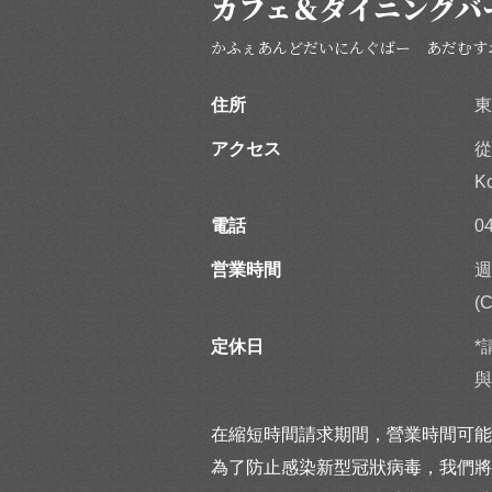
カフェ＆ダイニングバーA
かふぇあんどだいにんぐばー あだむす
住所
東
アクセス
從
K
電話
0
営業時間
週
(C
定休日
*
與
在縮短時間請求期間，營業時間可能
為了防止感染新型冠狀病毒，我們將每