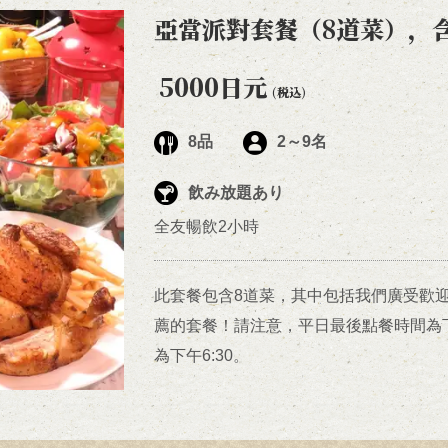
亞當派對套餐（8道菜），含
5000日元
(税込)
8
品
2
～
9
名
飲み放題あり
全友暢飲2小時
此套餐包含8道菜，其中包括我們廣受歡
薦的套餐！請注意，平日最後點餐時間為下
為下午6:30。