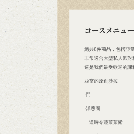
コースメニュ
總共8件商品，包括亞
非常適合大型私人派對
這是我們最受歡迎的課
亞當的原創沙拉
·鬥
·洋蔥圈
一道時令蔬菜菜餚