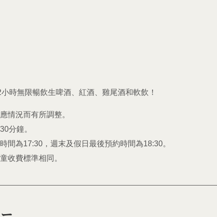
2小時無限暢飲生啤酒、紅酒、雞尾酒和軟飲！
供應情況而有所調整。
30分鐘。
間為17:30，週末及假日最後預約時間為18:30。
兒童收費標準相同。
ュー