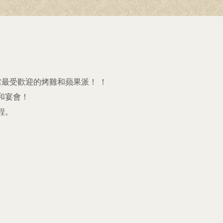
ー
當最受歡迎的烤雞和蘋果派！ ！
和宴會！
程。