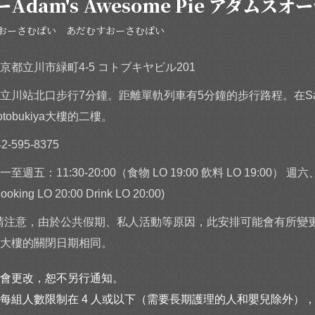
dam's Awesome Pie アダムスオ
おーさむぱい あだむすおーさむぱい
京都立川市緑町4-5 コトブキヤビル201
立川站北口步行7分鐘。距離單軌列車有5分鐘的步行路程。在San-
otobukiya大樓的二樓。
42-595-8375
一至週五：11:30-20:00（食物 LO 19:00 飲料 LO 19:00） 週六
ooking LO 20:00 Drink LO 20:00)
請注意，由於公共假期、私人活動等原因，此安排可能會有所變
大樓的關閉日期相同。
會更改，恕不另行通知。
組人數限制在 4 人或以下（需要長期護理的人和嬰兒除外），時