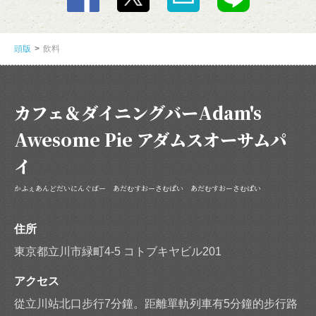
頭版
飲料
カフェ＆ダイニングバーAdam's
Awesome Pie アダムスオーサムパ
イ
かふぇあんどだいにんぐばー あだむすおーさむぱい あだむすおーさむぱい
住所
東京都立川市緑町4-5 コトブキヤビル201
アクセス
從立川站北口步行7分鐘。距離單軌列車有5分鐘的步行路