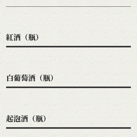
この店舗情報をシェアする
紅酒（瓶）
飲料 | カフェ＆ダイニングバーAdam's Awesome Pie アダ
ムスオーサムパイ
東京都立川市緑町4-5 コトブキヤビル201
https://adamsawesomepie.owst.jp/drinks
白葡萄酒（瓶）
お店情報をコピー
起泡酒（瓶）
閉じる