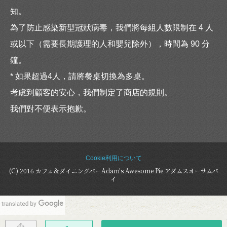
知。
為了防止感染新型冠狀病毒，我們將每組人數限制在 4 人
或以下（需要長期護理的人和嬰兒除外），時間為 90 分
鐘。
* 如果超過4人，請將餐桌切換為多桌。
考慮到顧客的安心，我們制定了商店的規則。
我們對不便表示抱歉。
Cookie利用について
(C) 2016 カフェ＆ダイニングバーAdam's Awesome Pie アダムスオーサムパ
イ