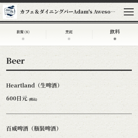
カフェ＆ダイニングバーAdam's Awesome Pie アダムスオーサムパイ
飲料
套餐
(8)
烹飪
Beer
Heartland（生啤酒）
600日元
(税込)
百威啤酒（瓶裝啤酒）