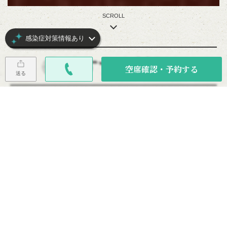
SCROLL
感染症対策情報あり
おすすめ料理
空席確認・予約する
送る