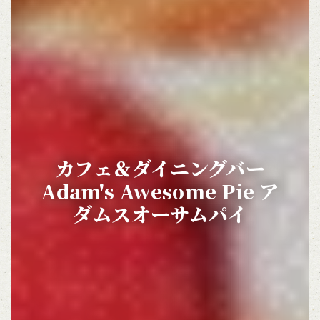
この店舗情報をシェアする
カフェ＆ダイニングバーAdam's Awesome Pie アダムスオ
カフェ＆ダイニングバー
ーサムパイ
東京都立川市緑町4-5 コトブキヤビル201
Adam's Awesome Pie ア
https://adamsawesomepie.owst.jp/
ダムスオーサムパイ
お店情報をコピー