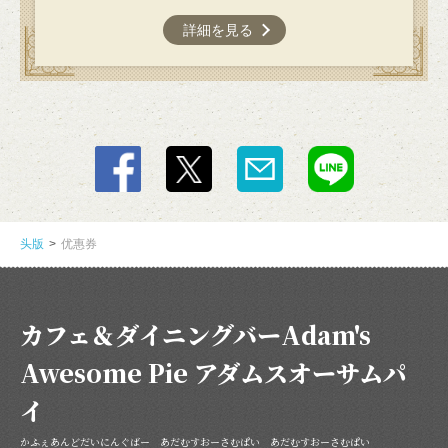
詳細を見る
この店舗情報をシェアする
优惠券 | カフェ＆ダイニングバーAdam's Awesome Pie ア
头版
优惠券
ダムスオーサムパイ
東京都立川市緑町4-5 コトブキヤビル201
https://adamsawesomepie.owst.jp/coupons
カフェ＆ダイニングバーAdam's
お店情報をコピー
Awesome Pie アダムスオーサムパ
イ
かふぇあんどだいにんぐばー あだむすおーさむぱい あだむすおーさむぱい