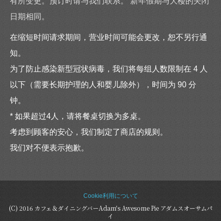
有所变更。预订时请与我们联系。 新年假期与大楼的关闭
日期相同。
在缩短时间请求期间，营业时间可能会更改，恕不另行通
知。
为了防止感染新型冠状病毒，我们将每组人数限制在 4 人
以下（需要长期护理的人和婴儿除外），时间为 90 分
钟。
* 如果超过4人，请将餐桌切换为多桌。
考虑到顾客的安心，我们制定了商店的规则。
我们对不便表示抱歉。
Cookie利用について
(C) 2016 カフェ＆ダイニングバーAdam's Awesome Pie アダムスオーサムパ
イ