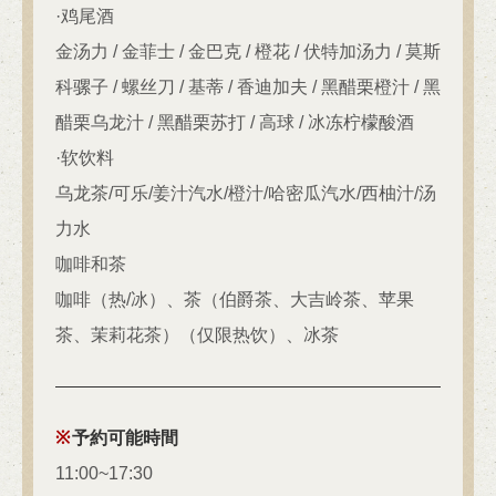
·鸡尾酒
閉じる
金汤力 / 金菲士 / 金巴克 / 橙花 / 伏特加汤力 / 莫斯
科骡子 / 螺丝刀 / 基蒂 / 香迪加夫 / 黑醋栗橙汁 / 黑
醋栗乌龙汁 / 黑醋栗苏打 / 高球 / 冰冻柠檬酸酒
·软饮料
乌龙茶/可乐/姜汁汽水/橙汁/哈密瓜汽水/西柚汁/汤
力水
咖啡和茶
咖啡（热/冰）、茶（伯爵茶、大吉岭茶、苹果
茶、茉莉花茶）（仅限热饮）、冰茶
予約可能時間
11:00~17:30