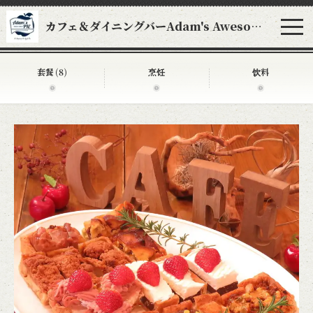
カフェ＆ダイニングバーAdam's Awesome Pie アダムスオーサムパイ
套餐
(8)
烹饪
饮料