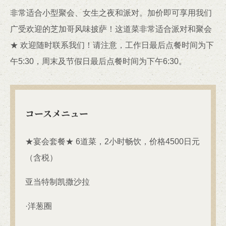
非常适合小型聚会、女生之夜和派对。加价即可享用我们
广受欢迎的芝加哥风味披萨！这道菜非常适合派对和聚会
★ 欢迎随时联系我们！请注意，工作日最后点餐时间为下
午5:30，周末及节假日最后点餐时间为下午6:30。
コースメニュー
★宴会套餐★ 6道菜，2小时畅饮，价格4500日元
（含税）
亚当特制凯撒沙拉
·洋葱圈