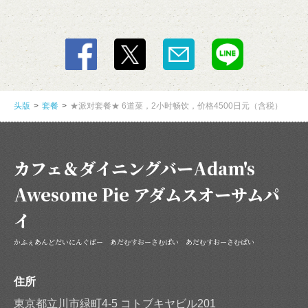
头版
套餐
★派对套餐★ 6道菜，2小时畅饮，价格4500日元（含税）
カフェ＆ダイニングバーAdam's
Awesome Pie アダムスオーサムパ
イ
かふぇあんどだいにんぐばー あだむすおーさむぱい あだむすおーさむぱい
住所
東京都立川市緑町4-5 コトブキヤビル201