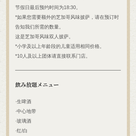
节假日最后预约时间为18:30。
*如果您需要额外的芝加哥风味披萨，请在预订时
告知我们所需的数量。
这是芝加哥风味双人披萨。
この店舗情報をシェアする
*小学及以上年龄段的儿童适用相同价格。
*10人及以上团体请直接联系门店。
★派对套餐★ 6道菜，2小时畅饮，价格4500日元（含税） |
カフェ＆ダイニングバーAdam's Awesome Pie アダムスオ
ーサムパイ
東京都立川市緑町4-5 コトブキヤビル201
飲み放題メニュー
https://adamsawesomepie.owst.jp/courses/215699745
お店情報をコピー
·生啤酒
·中心地带
·玻璃酒
·红/白