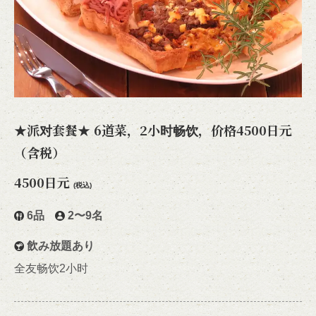
★派对套餐★ 6道菜，2小时畅饮，价格4500日元
（含税）
4500日元
(税込)
6品
2〜9名
飲み放題あり
全友畅饮2小时