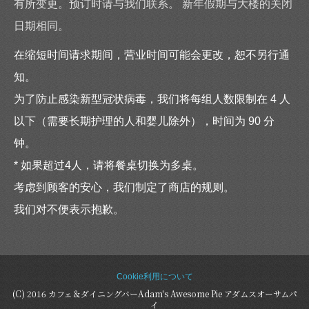
有所变更。预订时请与我们联系。 新年假期与大楼的关闭
日期相同。
在缩短时间请求期间，营业时间可能会更改，恕不另行通
知。
为了防止感染新型冠状病毒，我们将每组人数限制在 4 人
以下（需要长期护理的人和婴儿除外），时间为 90 分
钟。
* 如果超过4人，请将餐桌切换为多桌。
考虑到顾客的安心，我们制定了商店的规则。
我们对不便表示抱歉。
Cookie利用について
(C) 2016 カフェ＆ダイニングバーAdam's Awesome Pie アダムスオーサムパ
イ