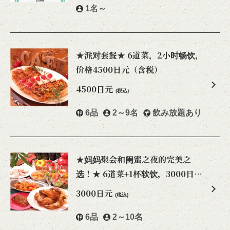
1名～
★派对套餐★ 6道菜，2小时畅饮，
价格4500日元（含税）
4500日元
(税込)
6品
2～9名
飲み放題あり
★妈妈聚会和闺蜜之夜的完美之
选！★ 6道菜+1杯软饮，3000日元
（含税）
3000日元
(税込)
6品
2～10名