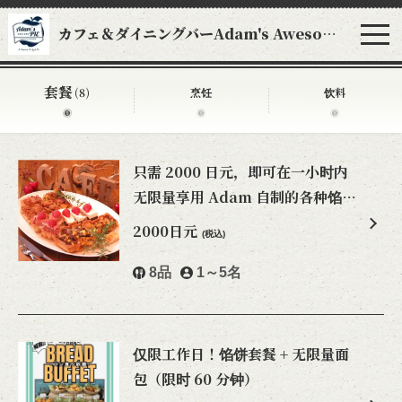
カフェ＆ダイニングバーAdam's Awesome Pie アダムスオーサムパイ
套餐
(8)
烹饪
饮料
只需 2000 日元，即可在一小时内
无限量享用 Adam 自制的各种馅
饼！
2000日元
(税込)
8品
1～5名
仅限工作日！馅饼套餐 + 无限量面
包（限时 60 分钟）