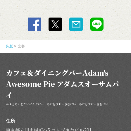
閉じる
头版
套餐
カフェ＆ダイニングバーAdam's
Awesome Pie アダムスオーサムパ
イ
かふぇあんどだいにんぐばー あだむすおーさむぱい あだむすおーさむぱい
住所
東京都立川市緑町4-5 コトブキヤビル201