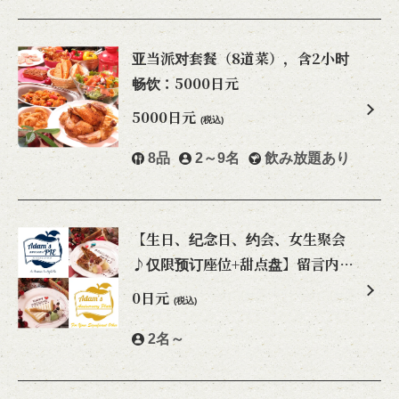
亚当派对套餐（8道菜），含2小时
畅饮：5000日元
5000日元
(税込)
この店舗情報をシェアする
8品
2～9名
飲み放題あり
套餐 | カフェ＆ダイニングバーAdam's Awesome Pie アダ
ムスオーサムパイ
東京都立川市緑町4-5 コトブキヤビル201
https://adamsawesomepie.owst.jp/courses
【生日、纪念日、约会、女生聚会
♪仅限预订座位+甜点盘】留言内容
お店情報をコピー
请联系店家
0日元
(税込)
2名～