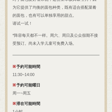
为它提供了均衡的面包种类，既有适合搭配菜肴
的面包，也有可以单独享用的甜点。
请试一试！
*阵容每天都不一样。周六、周日及公众假期不接
受预订。尚未入学儿童可免费入场。
予約可能時間
この店舗情報をシェアする
11:30~14:00
予約可能曜日
工作日午餐特惠！馅饼沙拉配巴塞特牛肉 + 无限量面包（限
时 60 分钟） | カフェ＆ダイニングバーAdam's Awesome
周一~周五
Pie アダムスオーサムパイ
東京都立川市緑町4-5 コトブキヤビル201
滞在可能時間
https://adamsawesomepie.owst.jp/courses/219731017
1小时