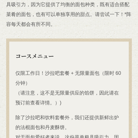
具吸引力，因为它提供了均衡的面包种类，既有适合搭配
菜肴的面包，也有可以单独享用的甜点。请尝试一下！*阵
容每天都会有所不同。
コースメニュー
仅限工作日！沙拉吧套餐 + 无限量面包（限时 60
分钟）
（请注意，这不是无限量供应的馅饼，因此请在
预订前查看详情。）)
除了沙拉吧和饮料套餐外，我们还提供新鲜出炉
的法棍面包和丹麦酥饼。
对于面包爱好者来说，这份菜单极具吸引力，因