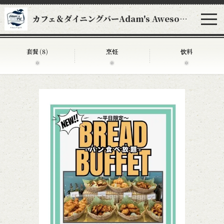
カフェ＆ダイニングバーAdam's Awesome Pie アダムスオーサムパイ
套餐
(8)
烹饪
饮料