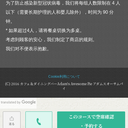
为了防止感染新型冠状病毒，我们将每组人数限制在 4 人
以下（需要长期护理的人和婴儿除外），时间为 90 分
钟。
* 如果超过4人，请将餐桌切换为多桌。
考虑到顾客的安心，我们制定了商店的规则。
我们对不便表示抱歉。
Cookie利用について
(C) 2016 カフェ＆ダイニングバーAdam's Awesome Pie アダムスオーサムパ
イ
このコースで空席確認
送る
・予約する