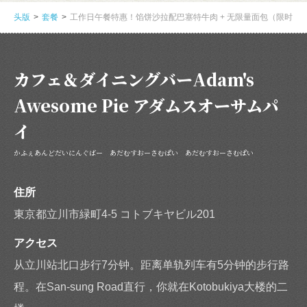
头版
套餐
工作日午餐特惠！馅饼沙拉配巴塞特牛肉 + 无限量面包（限时 60
カフェ＆ダイニングバーAdam's
Awesome Pie アダムスオーサムパ
イ
かふぇあんどだいにんぐばー あだむすおーさむぱい あだむすおーさむぱい
住所
東京都立川市緑町4-5 コトブキヤビル201
アクセス
从立川站北口步行7分钟。距离单轨列车有5分钟的步行路
程。在San-sung Road直行，你就在Kotobukiya大楼的二